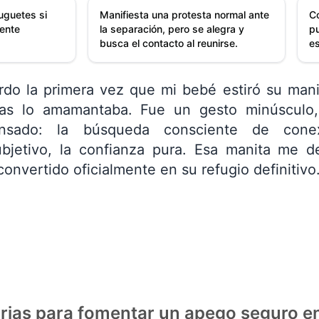
juguetes si
Manifiesta una protesta normal ante
C
ente
la separación, pero se alegra y
p
busca el contacto al reunirse.
e
do la primera vez que mi bebé estiró su manit
ras lo amamantaba. Fue un gesto minúsculo,
nsado: la búsqueda consciente de conex
ubjetivo, la confianza pura. Esa manita me 
convertido oficialmente en su refugio definitivo
arias para fomentar un apego seguro e