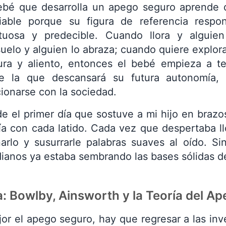
ebé que desarrolla un apego seguro aprende 
iable porque su figura de referencia resp
tuosa y predecible. Cuando llora y alguie
uelo y alguien lo abraza; cuando quiere explora
ura y aliento, entonces el bebé empieza a t
re la que descansará su futura autonomía,
cionarse con la sociedad.
e el primer día que sostuve a mi hijo en brazo
ía con cada latido. Cada vez que despertaba llo
arlo y susurrarle palabras suaves al oído. Si
dianos ya estaba sembrando las bases sólidas d
a: Bowlby, Ainsworth y la Teoría del A
or el apego seguro, hay que regresar a las inve