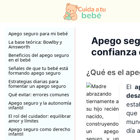
Apego seguro para mi bebé
Apego segu
La base teórica: Bowlby y
Ainsworth
confianza 
Beneficios del apego seguro
en el bebé
Señales de que tu bebé está
¿Qué es el ap
formando apego seguro
Estrategias diarias para
fomentar un apego seguro
El
a
Qué evitar: errores comunes
desa
Apego seguro y la autonomía
esta
infantil
que 
El rol del cuidador: equilibrar
amor y límites
mund
Apego seguro como derecho
día 
infantil