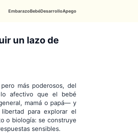
Embarazo
Bebé
Desarrollo
Apego
ir un lazo de
, pero más poderosos, del
ulo afectivo que el bebé
o general, mamá o papá— y
libertad para explorar el
o o biología: se construye
respuestas sensibles.