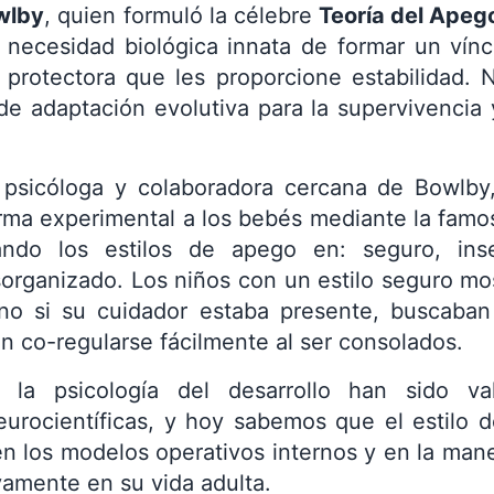
wlby
, quien formuló la célebre
Teoría del Apeg
necesidad biológica innata de formar un víncu
protectora que les proporcione estabilidad. N
de adaptación evolutiva para la supervivencia y
 psicóloga y colaboradora cercana de Bowlby
ma experimental a los bebés mediante la famos
icando los estilos de apego en: seguro, inse
organizado. Los niños con un estilo seguro mo
rno si su cuidador estaba presente, buscaban
n co-regularse fácilmente al ser consolados.
e la psicología del desarrollo han sido v
eurocientíficas, y hoy sabemos que el estilo 
en los modelos operativos internos y en la ma
vamente en su vida adulta.