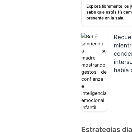
Explora libremente los 
sabe que estás físicam
presente en la sala.
Recuer
mient
conde
inters
había 
Estrategias di