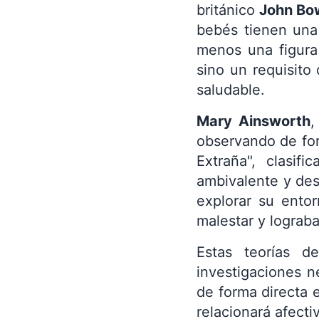
británico
John Bo
bebés tienen una 
menos una figura 
sino un requisito 
saludable.
Mary Ainsworth
,
observando de for
Extraña", clasif
ambivalente y des
explorar su ento
malestar y lograba
Estas teorías d
investigaciones n
de forma directa 
relacionará afecti