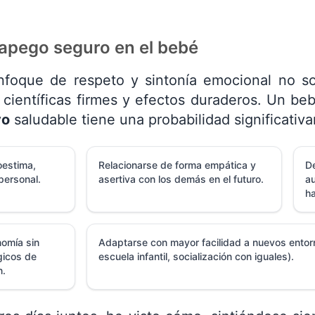
 apego seguro en el bebé
foque de respeto y sintonía emocional no solo
científicas firmes y efectos duraderos. Un beb
vo
saludable tiene una probabilidad significati
oestima,
Relacionarse de forma empática y
De
personal.
asertiva con los demás en el futuro.
au
h
omía sin
Adaptarse con mayor facilidad a nuevos entor
gicos de
escuela infantil, socialización con iguales).
n.