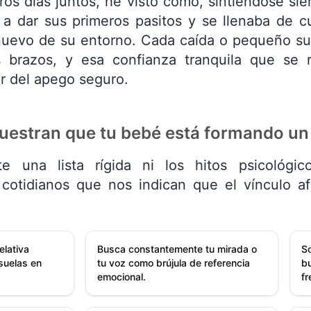
ros días juntos, he visto cómo, sintiéndose si
a a dar sus primeros pasitos y se llenaba de c
nuevo de su entorno. Cada caída o pequeño su
 brazos, y esa confianza tranquila que se 
or del apego seguro.
uestran que tu bebé está formando un
 una lista rígida ni los hitos psicológic
cotidianos que nos indican que el vínculo a
elativa
Busca constantemente tu mirada o
So
suelas en
tu voz como brújula de referencia
bu
emocional.
fr