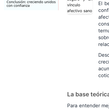
Conclusión: creciendo unidos
El b
con confianza
conf
afec
cons
tern
sob
rela
Desd
crec
acun
coti
La base teóric
Para entender mej