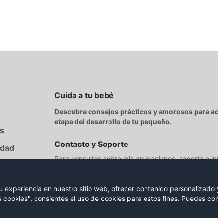
Cuida a tu bebé
Descubre consejos prácticos y amorosos para 
etapa del desarrollo de tu pequeño.
es
Contacto y Soporte
idad
Para consultas sobre mis aplicaciones, soporte o i
escríbeme directamente a:
soporteycontacto@cuidaatubebe.com
experiencia en nuestro sitio web, ofrecer contenido personalizado y 
as cookies", consientes el uso de cookies para estos fines. Puedes c