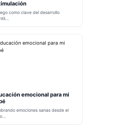
timulación
juego como clave del desarrollo
til...
ucación emocional para mi
bé
brando emociones sanas desde el
o...