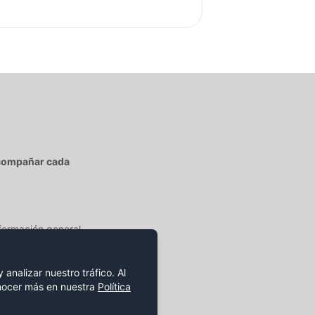
acompañar cada
nformación general,
analizar nuestro tráfico. Al
onocer más en nuestra
Política