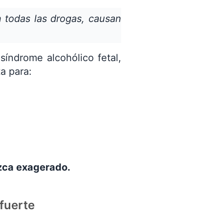
n todas las drogas, causan
índrome alcohólico fetal,
a para:
ezca exagerado.
 fuerte