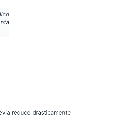
lico
enta
evia reduce drásticamente