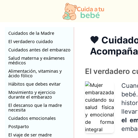
Cuidados de la Madre
🧡 Cuidado
El verdadero cuidado
Acompañar
Cuidados antes del embarazo
Salud materna y exámenes
médicos
El verdadero 
Alimentación, vitaminas y
ácido fólico
Hábitos que debes evitar
Cuan
Movimiento y ejercicio
bebé.
durante el embarazo
histo
El descanso que la madre
necesita
lleva
Cuidados emocionales
el e
Postparto
embar
El viaje de ser madre