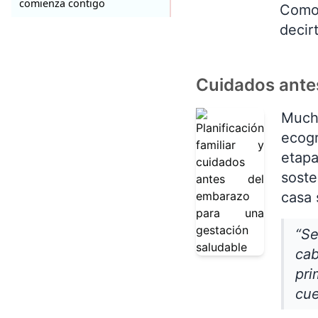
comienza contigo
Como 
decir
Cuidados antes
Much
ecogr
etapa
soste
casa 
“Se
cab
pri
cue