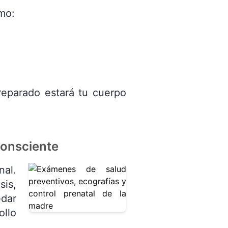
mo:
eparado estará tu cuerpo
consciente
nal.
sis,
edar
ollo