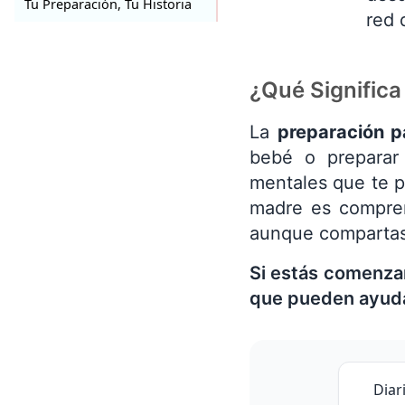
Tu Preparación, Tu Historia
red 
¿Qué Significa
La
preparación p
bebé o preparar 
mentales que te pe
madre es compren
aunque compartas
Si estás comenzan
que pueden ayudar
Diar