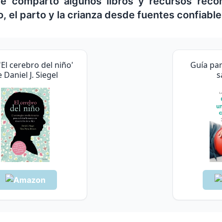
 te comparto algunos libros y recursos rec
, el parto y la crianza desde fuentes confiable
'El cerebro del niño'
Guía pa
 Daniel J. Siegel
s