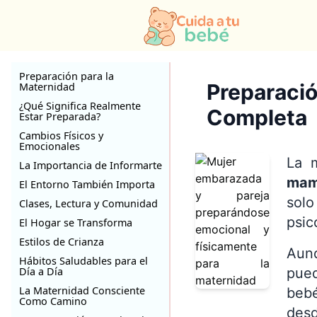
Preparación para la
Preparació
Maternidad
¿Qué Significa Realmente
Completa
Estar Preparada?
Cambios Físicos y
Emocionales
La m
La Importancia de Informarte
mam
El Entorno También Importa
solo
Clases, Lectura y Comunidad
psic
El Hogar se Transforma
Estilos de Crianza
Aunq
Hábitos Saludables para el
Día a Día
pued
La Maternidad Consciente
bebé
Como Camino
desd