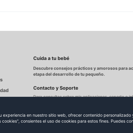
Cuida a tu bebé
Descubre consejos prácticos y amorosos para 
etapa del desarrollo de tu pequeño.
es
Contacto y Soporte
idad
Para consultas sobre mis aplicaciones, soporte o i
escríbeme directamente a:
soporteycontacto@cuidaatubebe.com
experiencia en nuestro sitio web, ofrecer contenido personalizado y 
as cookies", consientes el uso de cookies para estos fines. Puedes c