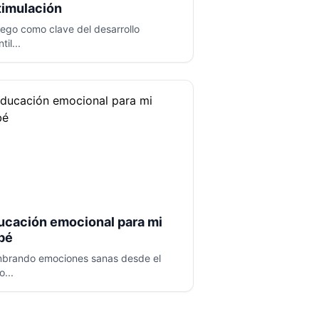
timulación
juego como clave del desarrollo
til...
ucación emocional para mi
bé
brando emociones sanas desde el
o...