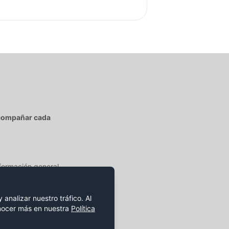
acompañar cada
nformación general,
analizar nuestro tráfico. Al
onocer más en nuestra
Política