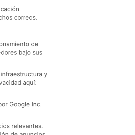
icación
chos correos.
cionamiento de
edores bajo sus
 infraestructura y
ivacidad aquí:
por Google Inc.
ios relevantes.
ación de anuncios