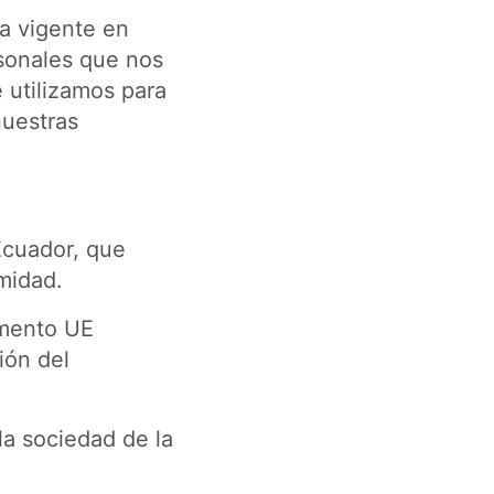
a vigente en
rsonales que nos
 utilizamos para
nuestras
Ecuador, que
imidad.
amento UE
ión del
 la sociedad de la