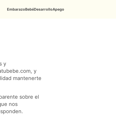
Embarazo
Bebé
Desarrollo
Apego
s y
aatubebe.com, y
ilidad mantenerte
parente sobre el
 que nos
responden.