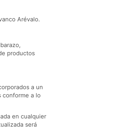
ivanco Arévalo.
mbarazo,
 de productos
corporados a un
s conforme a lo
cada en cualquier
tualizada será